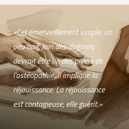
«Cet émerveillement simple, un
peu naïf, loin des dogmes,
devrait être un des piliers de
l’ostéopathie. Il implique la
réjouissance. La réjouissance
est contagieuse, elle guérit.»